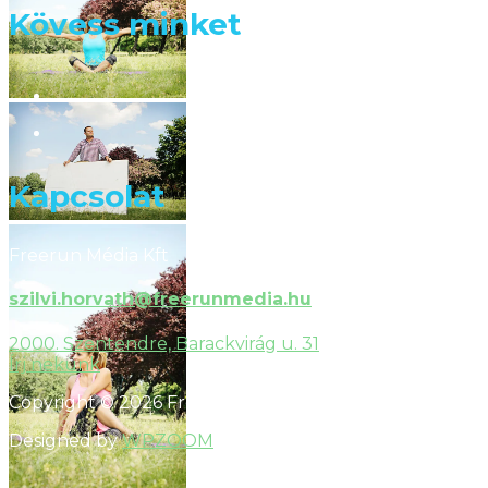
Kövess minket
facebook
youtube
Kapcsolat
Freerun Média Kft
szilvi.horvath@freerunmedia.hu
2000. Szentendre, Barackvirág u. 31
Írj nekünk
Copyright © 2026 FreerunMedia
Designed by
WPZOOM